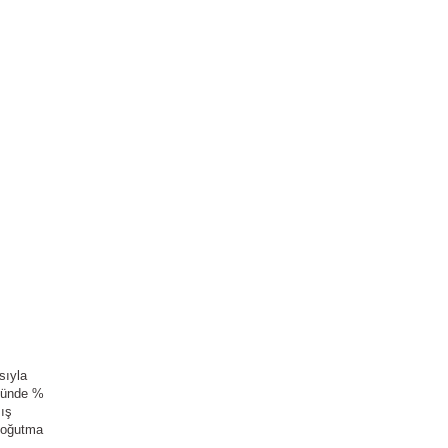
sıyla
ücünde %
mış
 soğutma