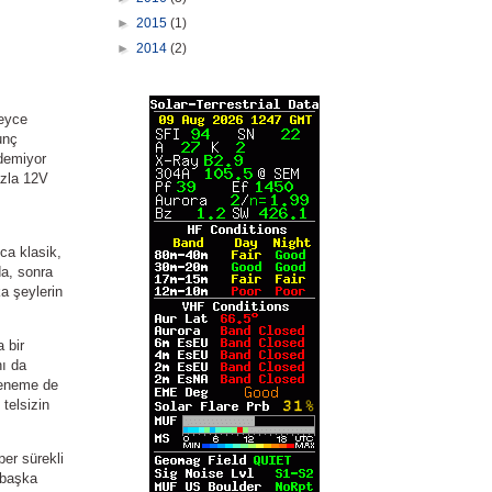
►
2015
(1)
►
2014
(2)
peyce
unç
edemiyor
azla 12V
ca klasik,
da, sonra
a şeylerin
 bir
nı da
 deneme de
telsizin
er sürekli
 başka