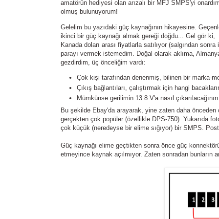
amatörün hediyesi olan arızalı bir MFJ SMPS'yi onardım 
olmuş bulunuyorum!
Gelelim bu yazıdaki güç kaynağının hikayesine. Geçenle
ikinci bir güç kaynağı almak gereği doğdu... Gel gör ki
Kanada doları arası fiyatlarla satılıyor (salgından sonra
parayı vermek istemedim. Doğal olarak aklıma, Almanya'
gezdirdim, üç önceliğim vardı:
Çok kişi tarafından denenmiş, bilinen bir marka-mo
Çıkış bağlantıları, çalıştırmak için hangi bacakların
Mümkünse gerilimin 13.8 V'a nasıl çıkarılacağının 
Bu şekilde Ebay'da arayarak, yine zaten daha önceden 
gerçekten çok popüler (özellikle DPS-750). Yukarıda fot
çok küçük (neredeyse bir elime sığıyor) bir SMPS. Posta
Güç kaynağı elime geçtikten sonra önce güç konnektöründe
etmeyince kaynak açılmıyor.
Zaten sonradan bunların ar