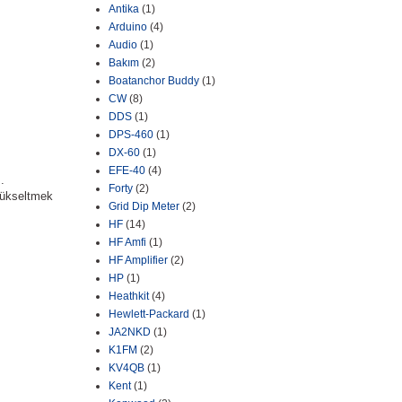
Antika
(1)
Arduino
(4)
Audio
(1)
Bakım
(2)
Boatanchor Buddy
(1)
CW
(8)
DDS
(1)
DPS-460
(1)
DX-60
(1)
EFE-40
(4)
.
Forty
(2)
 yükseltmek
Grid Dip Meter
(2)
HF
(14)
HF Amfi
(1)
HF Amplifier
(2)
HP
(1)
Heathkit
(4)
Hewlett-Packard
(1)
JA2NKD
(1)
K1FM
(2)
KV4QB
(1)
Kent
(1)