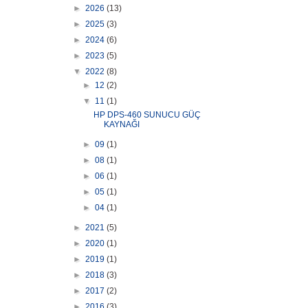
►
2026
(13)
►
2025
(3)
►
2024
(6)
►
2023
(5)
▼
2022
(8)
►
12
(2)
▼
11
(1)
HP DPS-460 SUNUCU GÜÇ
KAYNAĞI
►
09
(1)
►
08
(1)
►
06
(1)
►
05
(1)
►
04
(1)
►
2021
(5)
►
2020
(1)
►
2019
(1)
►
2018
(3)
►
2017
(2)
►
2016
(3)