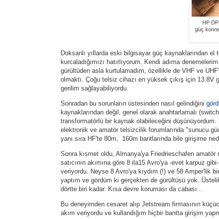
HP DPS
güç konnek
Doksanlı yıllarda eski bilgisayar güç kaynaklarından el 
kurcaladığımızı hatırlıyorum. Kendi adıma denemelerim
gürültüden asla kurtulamadım, özellikle de VHF ve UHF'd
olmaktı. Çoğu telsiz cihazı en yüksek çıkış için 13.8V g
gerilim sağlayabiliyordu.
Sonradan bu sorunların üstesinden nasıl gelindiğini
gör
kaynaklarından değil, genel olarak anahtarlamalı (swit
transformatörlü bir kaynak olabileceğini düşünüyordum. 
elektronik ve amatör telsizcilik forumlarında "sunucu g
yanı sıra HF'te 80m, 160m bantlarında bile girişime ned
Sonra kısmet oldu, Almanya'ya Friedrieschafen amatör rad
satıcının akımına göre 8 ila15 Avro'ya -evet karpuz gi
veriyordu. Neyse 8 Avro'ya kıydım (!) ve 58 Amper'lik bi
yaptım ve gördüm ki gerçekten de gürültüsü yok. Üstelik
dörtte biri kadar. Kısa devre koruması da cabası...
Bu deneyimden cesaret alıp Jetstream firmasının küçücü
akım veriyordu ve kullandığım hiçbir bantta girişim yap