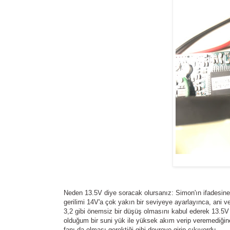
Neden 13.5V diye soracak olursanız: Simon'ın ifadesine
gerilimi 14V'a çok yakın bir seviyeye ayarlayınca, ani 
3,2 gibi önemsiz bir düşüş olmasını kabul ederek 13.5V 
olduğum bir suni yük ile yüksek akım verip veremediği
fanı da olması gerektiği gibi devreye girip çıkıyordu.