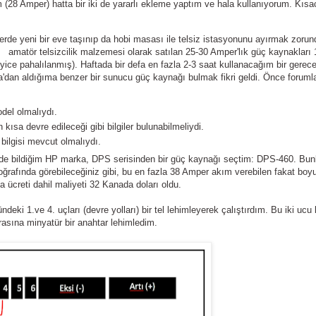
(28 Amper) hatta bir iki de yararlı ekleme yaptım ve hala kullanıyorum. Kısa
rde yeni bir eve taşınıp da hobi masası ile telsiz istasyonunu ayırmak zorun
, amatör telsizcilik malzemesi olarak satılan 25-30 Amper'lık güç kaynakları
 iyice pahalılanmış). Haftada bir defa en fazla 2-3 saat kullanacağım bir gerec
dan aldığıma benzer bir sunucu güç kaynağı bulmak fikri geldi. Önce forumla
del olmalıydı.
 kısa devre edileceği gibi bilgiler bulunabilmeliydi.
bilgisi mevcut olmalıydı.
de bildiğim HP marka, DPS serisinden bir güç kaynağı seçtim: DPS-460. Bun
oğrafında görebileceğiniz gibi, bu en fazla 38 Amper akım verebilen fakat boyu
 ücreti dahil maliyeti 32 Kanada doları oldu.
ki 1.ve 4. uçları (devre yolları) bir tel lehimleyerek çalıştırdım. Bu iki ucu
asına minyatür bir anahtar lehimledim.