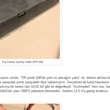
Dış kasası açılmış halde DPS-460
anım sıkıldı. "Öff şimdi 100'lük şerit mi alacağım yahu" vb. derken aklıma b
nı paraçalar işime yarayabilir diye saklamıştım. Gerçekten de karta büyüteçle
nsıma bir tanesi tam 10,02 kΩ gibi bir değerdeydi.
"
İncitmeden" hem onu, h
10kΩ'luk olanı SMPS plaketine lehimledim. Gerilimi 13.5 V'a getirip bıraktım.