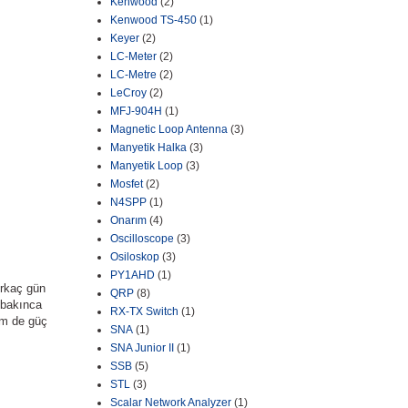
Kenwood
(2)
Kenwood TS-450
(1)
Keyer
(2)
LC-Meter
(2)
LC-Metre
(2)
LeCroy
(2)
MFJ-904H
(1)
Magnetic Loop Antenna
(3)
Manyetik Halka
(3)
Manyetik Loop
(3)
Mosfet
(2)
N4SPP
(1)
Onarım
(4)
Oscilloscope
(3)
Osiloskop
(3)
PY1AHD
(1)
irkaç gün
QRP
(8)
 bakınca
RX-TX Switch
(1)
em de güç
SNA
(1)
SNA Junior II
(1)
SSB
(5)
STL
(3)
Scalar Network Analyzer
(1)