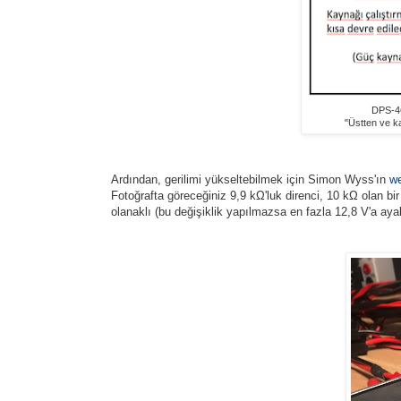
DPS-46
"Üstten ve ka
Ardından, gerilimi yükseltebilmek için Simon Wyss'ın
we
Fotoğrafta göreceğiniz 9,9 kΩ'luk direnci, 10 kΩ olan bi
olanaklı (bu değişiklik yapılmazsa en fazla 12,8 V'a ayal