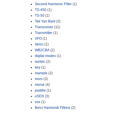
Second Harmonic Filter
(1)
TS-450
(1)
TS-50
(1)
Tek Yan Bant
(3)
Transceiver
(11)
Transmitter
(1)
VFO
(1)
Verici
(1)
WB2CBA
(2)
digital modes
(1)
iambic
(2)
key
(1)
maniple
(2)
mors
(3)
morse
(4)
paddle
(1)
uSDX
(3)
vox
(1)
İkinci Harmonik Filtresi
(2)