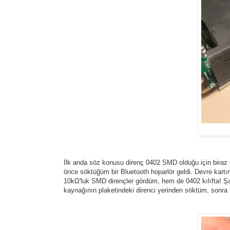
İlk anda söz konusu direnç 0402 SMD olduğu için biraz c
önce söktüğüm bir Bluetooth hoparlör geldi. Devre kartı
10kΩ'luk SMD dirençler gördüm, hem de 0402 kılıfta! Şa
kaynağının plaketindeki direnci yerinden söktüm, sonra 