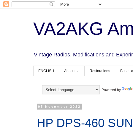
VA2AKG Ama
Vintage Radios, Modifications and Experi
ENGLISH
About me
Restorations
Builds 
Powered by
05 November 2022
HP DPS-460 SU