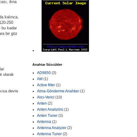
cası, ikna
da kalınca,
 120-250
e bu kadar
ra bir göz
Anahtar Sözcükler
lar
AD9850
(3)
t olarak
AM
(1)
Active filter
(1)
 kısa devre
Alma-Gönderme Anahtarı
(1)
Alıcı-Verici
(10)
Anten
(2)
Anten Analizörü
(1)
Anten Tuner
(3)
Antenna
(1)
Antenna Analyzer
(2)
Antenna Tuner
(2)