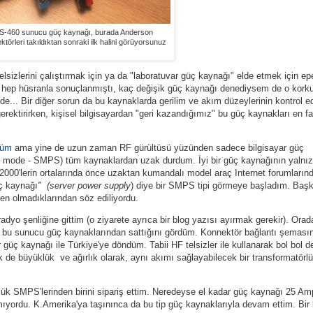
-460 sunucu güç kaynağı, burada Anderson
törleri takıldıktan sonraki ilk halini görüyorsunuz
telsizlerini çalıştırmak için ya da "laboratuvar güç kaynağı" elde etmek için e
 hep hüsranla sonuçlanmıştı, kaç değişik güç kaynağı denediysem de o kork
e... Bir diğer sorun da bu kaynaklarda gerilim ve akım düzeylerinin kontrol 
erektirirken, kişisel bilgisayardan "geri kazandığımız" bu güç kaynakları en f
düm
ama yine de uzun zaman RF gürültüsü yüzünden sadece bilgisayar güç
ch mode - SMPS) tüm kaynaklardan uzak durdum. İyi bir güç kaynağının yalnız
2000'lerin ortalarında önce uzaktan kumandalı model araç Internet forumların
üç kaynağı
" (server power supply
) diye bir SMPS tipi görmeye başladım. Başk
en olmadıklarından söz ediliyordu.
yo şenliğine gittim (o ziyarete ayrıca bir blog yazısı ayırmak gerekir). Orada
bi- bu sunucu güç kaynaklarından sattığını gördüm. Konnektör bağlantı şeması
r güç kaynağı ile Türkiye'ye döndüm. Tabii HF telsizler ile kullanarak bol bol
 de büyüklük ve ağırlık olarak, aynı akımı sağlayabilecek bir transformatörlü 
k SMPS'lerinden birini sipariş ettim. Neredeyse el kadar güç kaynağı 25 Amp
mıyordu. K.Amerika'ya taşınınca da bu tip güç kaynaklarıyla devam ettim. Bir