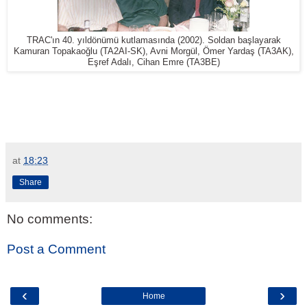
TRAC'ın 40. yıldönümü kutlamasında (2002). Soldan başlayarak
Kamuran Topakaoğlu (TA2AI-SK), Avni Morgül, Ömer Yardaş (TA3AK),
Eşref Adalı, Cihan Emre (TA3BE)
at
18:23
Share
No comments:
Post a Comment
‹
›
Home