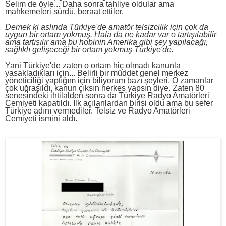
Selim de öyle... Daha sonra tahliye oldular ama
mahkemeleri sürdü, beraat ettiler.
Demek ki aslında Türkiye'de amatör telsizcilik için çok da
uygun bir ortam yokmuş. Hala da ne kadar var o tartışılabilir
ama tartışılır ama bu hobinin Amerika gibi şey yapılacağı,
sağlıklı gelişeceği bir ortam yokmuş Türkiye'de.
Yani Türkiye'de zaten o ortam hiç olmadı kanunla
yasakladıkları için... Belirli bir müddet genel merkez
yöneticiliği yaptığım için biliyorum bazı şeyleri. O zamanlar
çok uğraşıldı, kanun çıksın herkes yapsın diye. Zaten 80
senesindeki ihtilalden sonra da Türkiye Radyo Amatörleri
Cemiyeti kapatıldı. İlk açılanlardan birisi oldu ama bu sefer
Türkiye adını vermediler. Telsiz ve Radyo Amatörleri
Cemiyeti ismini aldı.