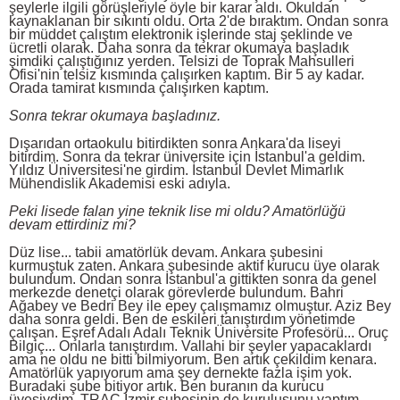
şeylerle ilgili görüşleriyle öyle bir karar aldı. Okuldan
kaynaklanan bir sıkıntı oldu. Orta 2'de bıraktım. Ondan sonra
bir müddet çalıştım elektronik işlerinde staj şeklinde ve
ücretli olarak. Daha sonra da tekrar okumaya başladık
şimdiki çalıştığınız yerden. Telsizi de Toprak Mahsulleri
Ofisi'nin telsiz kısmında çalışırken kaptım. Bir 5 ay kadar.
Orada tamirat kısmında çalışırken kaptım.
Sonra tekrar okumaya başladınız.
Dışarıdan ortaokulu bitirdikten sonra Ankara'da liseyi
bitirdim. Sonra da tekrar üniversite için İstanbul'a geldim.
Yıldız Üniversitesi'ne girdim. İstanbul Devlet Mimarlık
Mühendislik Akademisi eski adıyla.
Peki lisede falan yine teknik lise mi oldu? Amatörlüğü
devam ettirdiniz mi?
Düz lise... tabii amatörlük devam. Ankara şubesini
kurmuştuk zaten. Ankara şubesinde aktif kurucu üye olarak
bulundum. Ondan sonra İstanbul'a gittikten sonra da genel
merkezde denetçi olarak görevlerde bulundum. Bahri
Ağabey ve Bedri Bey ile epey çalışmamız olmuştur. Aziz Bey
daha sonra geldi. Ben de eskileri tanıştırdım yönetimde
çalışan. Eşref Adalı Adalı Teknik Üniversite Profesörü... Oruç
Bilgiç... Onlarla tanıştırdım. Vallahi bir şeyler yapacaklardı
ama ne oldu ne bitti bilmiyorum. Ben artık çekildim kenara.
Amatörlük yapıyorum ama şey dernekte fazla işim yok.
Buradaki şube bitiyor artık. Ben buranın da kurucu
üyesiydim. TRAC İzmir şubesinin de kuruluşunu yaptım.