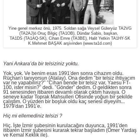
Yine genel merkez önü, 1975. Soldan sağa Veysel Güleryüz TA2VG
(TA2AJ)ö Oruç Bilgiç (TA1OB), Dündar Sabis, başkan,
TA1DS (TA1AQ-SK), Cihan Emre (TA3BE), Halit Yetkin TA1HY-SK
K.Mehmet BAŞAK arşivinden (www.ta1d.com)
Yani Ankara’da bir telsiziniz yoktu.
Yok, yok. Ve benim esas 1991'den sonra cihazım oldu.
Rüçhan'ı tanıyorsun (Atalay). Ona dedim "bir telsiz ihtiyacım
var ne yapabiliriz?" "Cihan bende bir telsiz var, Yaesu FT-
100, ister misin?" dedi. "Gönder" dedim. O geldikten sonra
91 senesinden itibaren devamlı olarak çıktım havaya. O
seneye kadar Toprak Mahsulleri Ofisinde yoğun bir şekilde
çalıştım. O yüzden bir boşluk oldu kaç senesi diyeyim...
1979'dan 1991'e.
Hiç mi ellemediniz telsizi ?
Hiç. İşte İzmir şubesinin kurulacağını duyunca, 1991'den
itibaren İzmir şubesini kurarak tekrar başladım (Ömer Yardaş
ve Kemal Keklik ile).