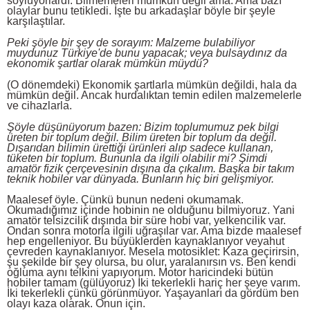
söylüyorlardı. Bilmemeleri mümkün değil ama. Ama bazı
olaylar bunu tetikledi. İşte bu arkadaşlar böyle bir şeyle
karşılaştılar.
Peki şöyle bir şey de sorayım: Malzeme bulabiliyor
muydunuz Türkiye'de bunu yapacak; veya bulsaydınız da
ekonomik şartlar olarak mümkün müydü?
(O dönemdeki) Ekonomik şartlarla mümkün değildi, hala da
mümkün değil. Ancak hurdalıktan temin edilen malzemelerle
ve cihazlarla.
Şöyle düşünüyorum bazen: Bizim toplumumuz pek bilgi
üreten bir toplum değil. Bilim üreten bir toplum da değil.
Dışarıdan bilimin ürettiği ürünleri alıp sadece kullanan,
tüketen bir toplum. Bununla da ilgili olabilir mi? Şimdi
amatör fizik çerçevesinin dışına da çıkalım. Başka bir takım
teknik hobiler var dünyada. Bunların hiç biri gelişmiyor.
Maalesef öyle. Çünkü bunun nedeni okumamak.
Okumadığımız içinde hobinin ne olduğunu bilmiyoruz. Yani
amatör telsizcilik dışında bir süre hobi var, yelkencilik var.
Ondan sonra motorla ilgili uğraşılar var. Ama bizde maalesef
hep engelleniyor. Bu büyüklerden kaynaklanıyor veyahut
çevreden kaynaklanıyor. Mesela motosiklet: Kaza geçirirsin,
şu şekilde bir şey olursa, bu olur, yaralanırsın vs. Ben kendi
oğluma aynı telkini yapıyorum. Motor haricindeki bütün
hobiler tamam (gülüyoruz) İki tekerlekli hariç her şeye varım.
İki tekerlekli çünkü görünmüyor. Yaşayanları da gördüm ben
olayı kaza olarak. Onun için.