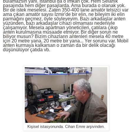
bulamazsın yani. İstanbul'da o imkan çok. Hem Selanik
pasajında hem diğer pasajlarda. Ama burada o olanak yok.
Bir de istek meselesi. Zaten 350-400 tane amatör telsizci var
ama çıkan amatör sayısı İzmir'de bir elin, ne bileyim iki elin
parmağını geçmez, öyle söyleyeyim. Bazı arkadaşlar anten
yüzünden, bazı arkadaşlar cihazı olmaması nedeniyle
çalışamıyor. Mesela apartman yöneticileri, çatılara çıkıp
anten kurulmasına müsaade etmiyor. Bir diğer sorun ne
biliyor musun? Bizim cihazların antenleri mesela 40 metre
için 20 metre yana, 20 metre bir yana... Yer sorunu var. Mobil
anten kurmaya kalkarsan o zaman da bir delik olacağı
düşünülüyor çatıda vb.
Kişisel istasyonunda. Cihan Emre arşivinden.