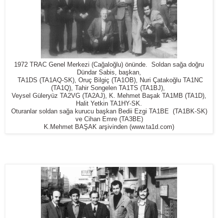
1972 TRAC Genel Merkezi (Cağaloğlu) önünde. Soldan sağa doğru
Dündar Sabis, başkan,
TA1DS (TA1AQ-SK), Oruç Bilgiç (TA1OB), Nuri Çatakoğlu TA1NC
(TA1Q), Tahir Songelen TA1TS (TA1BJ),
Veysel Güleryüz TA2VG (TA2AJ), K. Mehmet Başak TA1MB (TA1D),
Halit Yetkin TA1HY-SK.
Oturanlar soldan sağa kurucu başkan Bedii Ezgi TA1BE (TA1BK-SK)
ve Cihan Emre (TA3BE)
K.Mehmet BAŞAK arşivinden (www.ta1d.com)