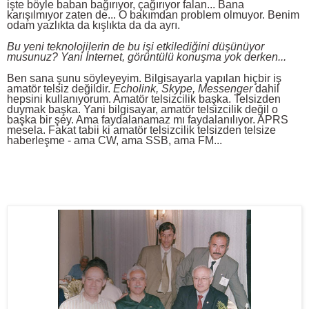
işte böyle baban bağırıyor, çağırıyor falan... Bana
karışılmıyor zaten de... O bakımdan problem olmuyor. Benim
odam yazlıkta da kışlıkta da da ayrı.
Bu yeni teknolojilerin de bu işi etkilediğini düşünüyor
musunuz? Yani İnternet, görüntülü konuşma yok derken...
Ben sana şunu söyleyeyim. Bilgisayarla yapılan hiçbir iş
amatör telsiz değildir.
Echolink, Skype, Messenger
dahil
hepsini kullanıyorum. Amatör telsizcilik başka. Telsizden
duymak başka. Yani bilgisayar, amatör telsizcilik değil o
başka bir şey. Ama faydalanamaz mı faydalanılıyor. APRS
mesela. Fakat tabii ki amatör telsizcilik telsizden telsize
haberleşme - ama CW, ama SSB, ama FM...