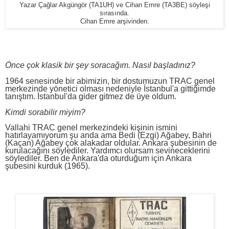
Yazar Çağlar Akgüngör (TA1UH) ve Cihan Emre (TA3BE) söyleşi
sırasında.
Cihan Emre arşivinden.
Önce çok klasik bir şey soracağım. Nasıl başladınız?
1964 senesinde bir abimizin, bir dostumuzun TRAC genel
merkezinde yönetici olması nedeniyle İstanbul'a gittiğimde
tanıştım. İstanbul'da gider gitmez de üye oldum.
Kimdi sorabilir miyim?
Vallahi TRAC genel merkezindeki kişinin ismini
hatırlayamıyorum şu anda ama Bedi (Ezgi) Ağabey, Bahri
(Kaçan) Ağabey çok alakadar oldular. Ankara şubesinin de
kurulacağını söylediler. Yardımcı olursam sevineceklerini
söylediler. Ben de Ankara'da oturduğum için Ankara
şubesini kurduk (1965).