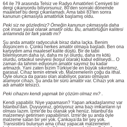
64 ile 79 arasında Telsiz ve Radyo Amatörleri Cemiyeti bir
dergi çıkarıyordu biliyorsunuz. 80'den sonraki dönemde
maalesef bu dergi çıkarılamadı. Ama tabii 83'ten sonra
kanunun çıkmasıyla amatörlük başlamış oldu.
Peki siz ne gözlediniz? Örneğin kanunun çıkmasıyla daha
çok insan yasal olarak amatör oldu. Bu, amatörlüğün kalitesi
anlamında bir fark yarattı mı?
Şu anda amatör radyoculuk biraz daha laçka. Benim
düşüncem o. Çünkü herkes amatör olmaya başladı. Ben ona
karşıydım ama maalesef kalite düştü. Bir de tabii
bilemiyorum daha iyi, daha mı iyi olurdu, daha mı kötü
olurdu, ortaokul seviyesi (koşul olarak) kabul edilseydi... O
zaman da tahmin ediyorum amatör sayımız bu kadar
artmazdı. Yani zaten bizim Türkiye'de en büyük sıkıntımız,
parasal. Cihaz temin etmek vb. Malzemelerin çoğu da ithal.
Öyle olunca da parası olan alabiliyor, parası olmayan
alamıyor cihazı. Şu anda bir sürü amatör var. Cihazı yok ama
adı amatör telsizci.
Peki cihazını kendi yapmak bir çözüm olmaz mı?
.
Kendi yapabilir. Niye yapamasın? Yapan arkadaşlarımız var
İstanbul'dan. Duyuyoruz, görüyoruz ama bazı imkanların iyi
olması lazım. İzmir'de bu olanak yok henüz. İstanbul'da
malzemeyi getirirsen yapabilirsin. İzmir'de şu anda öyle
malzeme satan bir yer yok. Çankaya'da bir şey yok.
Transistörü bulursun ama cihaz yapacak malzemeleri