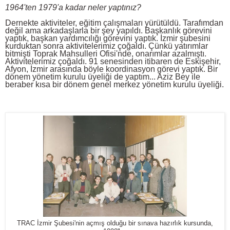
1964'ten 1979'a kadar neler yaptınız?
Dernekte aktiviteler, eğitim çalışmaları yürütüldü. Tarafımdan
değil ama arkadaşlarla bir şey yapıldı. Başkanlık görevini
yaptık, başkan yardımcılığı görevini yaptık. İzmir şubesini
kurduktan sonra aktivitelerimiz çoğaldı. Çünkü yatırımlar
bitmişti Toprak Mahsulleri Ofisi'nde, onarımlar azalmıştı.
Aktivitelerimiz çoğaldı. 91 senesinden itibaren de Eskişehir,
Afyon, İzmir arasında böyle koordinasyon görevi yaptık. Bir
dönem yönetim kurulu üyeliği de yaptım... Aziz Bey ile
beraber kısa bir dönem genel merkez yönetim kurulu üyeliği.
TRAC İzmir Şubesi'nin açmış olduğu bir sınava hazırlık kursunda,