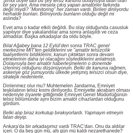
Şimdi böyle tabi bu şey telsiz kanunu dolayısıyla falan olan
bir şey yani. Ama mesela çıkış yapan amatörler farkında
değil miydi? "Monitoring" her zaman vardı. Birileri dinliyordu
herhalde bunları. Biliniyordu bunların olduğu değil mi
aslında?
Evet ama o kadar etkili değildi. Bu olay olduğunda casusluk
yapılıyor diye yakalandılar ama sonra anlaşıldı ve ceza
almadılar. Başka arkadaşlar da oldu böyle.
Bilal Ağabey bana 12 Eylül'den sonra TRAC genel
merkezine MİT'ten geldiklerini ve "amatör telsizcilik
faaliyetlerini bildiklerini, kanun çıktıktan sonra devam
etmelerinin daha iyi olacağını söylediklerini anlatmıştı.
Dolayısıyla ben amatör haberleşmelerin o donemde
izlenmiş olduğunu düşünüyorum. Belki de kanuna rağmen,
askeriye göz yumuyordu ülkede yetişmiş telsizci olsun diye,
stratejik nedenlerle.
Dinlenmez olur mu? Muhtemelen Jandarma, Emniyet
teşkilatının telsiz kısmı dinliyordu. Emniyette akrabam olması
nedeniyle ziyarete gittiğimde Emniyet Genel Müdürlüğünün
telsiz bölümünde aynı bizim amatör cihazlardan olduğunu
gördüm.
Belki alıp biraz korkutup bırakıyorlardı. Yapmayın etmeyin
falan deyip.
Ankara'da bir arkadaşımız vardı TRAC'dan. Onu da aldılar
içeri. O da beş gün mü, altı gün mü kaldı nezarethanede?