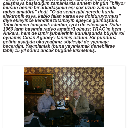
çalışmaya başladığım zamanlarda annem bir gün "biliyor
musun benim bir arkadaşımın eşi çok uzun zamandır
radyo amatörü" dedi. "O da senin gibi nerede hurda
elektronik eşya, kablo falan varsa eve dolduruyormuş"
diye ekleyince kendimi tutamayıp epeyce gülmüştüm.
Tabii hemen tanışmak istedim, iyi ki de istemişim. Daha
1960'ların başında radyo amatörü olmuş; TRAC'ın hem
Ankara, hem de İzmir şubelerinin kuruluşunda büyük rol
oynamış Cihan Ağabey'i tanımış oldum. Bir punduna
getirip aşağıda okuycağınız söyleşiyi de yapmayı
becerdim. Yayınlamak (buna yayınlamak denebilirse
tabii) 15 yıl sonra ancak bugüne kısmetmiş.