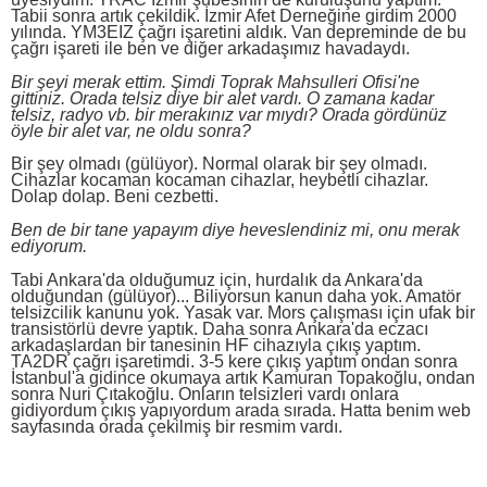
Tabii sonra artık çekildik. İzmir Afet Derneğine girdim 2000
yılında. YM3EIZ çağrı işaretini aldık. Van depreminde de bu
çağrı işareti ile ben ve diğer arkadaşımız havadaydı.
Bir şeyi merak ettim. Şimdi Toprak Mahsulleri Ofisi'ne
gittiniz. Orada telsiz diye bir alet vardı. O zamana kadar
telsiz, radyo vb. bir merakınız var mıydı? Orada gördünüz
öyle bir alet var, ne oldu sonra?
Bir şey olmadı (gülüyor). Normal olarak bir şey olmadı.
Cihazlar kocaman kocaman cihazlar, heybetli cihazlar.
Dolap dolap. Beni cezbetti.
Ben de bir tane yapayım diye heveslendiniz mi, onu merak
ediyorum.
Tabi Ankara'da olduğumuz için, hurdalık da Ankara'da
olduğundan (gülüyor)... Biliyorsun kanun daha yok. Amatör
telsizcilik kanunu yok. Yasak var. Mors çalışması için ufak bir
transistörlü devre yaptık. Daha sonra Ankara'da eczacı
arkadaşlardan bir tanesinin HF cihazıyla çıkış yaptım.
TA2DR çağrı işaretimdi. 3-5 kere çıkış yaptım ondan sonra
İstanbul'a gidince okumaya artık Kamuran Topakoğlu, ondan
sonra Nuri Çıtakoğlu. Onların telsizleri vardı onlara
gidiyordum çıkış yapıyordum arada sırada. Hatta benim web
sayfasında orada çekilmiş bir resmim vardı.