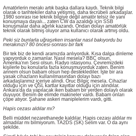
Amatörlerin merakı artık başka dallara kaydı. Teknik bilgi
olarak o tarihtekiler daha yetişmiş, daha tecrübeli arkadaşlar.
1980 sonrası ise teknik bilgiye değil amatör telsiz ile yani
konuşmaya dayalı... zaten CW da azaldığı için SSB
konuşmalar daha ağırlık kazandı. Ondan dolayı amatörlük
teknik olarak bitmiş oluyor ama kullanıcı olarak artmış oldu.
Peki siz bunlarla uğraşırken insanlar nasıl bakıyordu bu
merakınızı? 80 öncesi-sonrası bir fark
Bir tek biz de kendi aramızda anlıyorduk. Kısa dalga dinleme
yapıyorduk o zamanlar. Nasıl mesela? BBC olsun,
Amerika'nın Sesi olsun. Radyo istasyonu. Çevremizdeki
kişilerle bu konularla fazla konuşmuyorduk zaten. Benim
annem olsun babam olsun hep desteklediler. İşte bir ara
yasak cihazların kullanılmasından dolayı bazı
arkadaşlarımız içeriye alindi. Oruc Bilgiç mesela. Cihazlar
olduğu için ve QSL kartlar kayıtlar olduğu için alındılar.
Ankara'da da yapılacak iken babam bir yerden dolaylı olarak
duyuyor. Benim de elimde makineler vardı. Babam onları
çöpe atıyor. Şahane askeri maniplelerim vardı, gitti.
Hapis cezası aldılar mı?
Belli müddet nezarethanede kaldılar. Hapis cezası aldılar mı
almadılar mı bilmiyorum. TA2DS (SK) Selim var. O da aynı
şekilde.