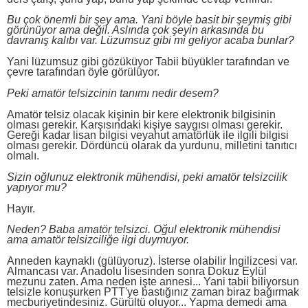
Bu çok önemli bir şey ama. Yani böyle basit bir şeymiş gibi
görünüyor ama değil. Aslında çok şeyin arkasında bu
davranış kalıbı var. Lüzumsuz gibi mi geliyor acaba bunlar?
Yani lüzumsuz gibi gözüküyor Tabii büyükler tarafından ve
çevre tarafından öyle görülüyor.
Peki amatör telsizcinin tanımı nedir desem?
Amatör telsiz olacak kişinin bir kere elektronik bilgisinin
olması gerekir. Karşısındaki kişiye saygısı olması gerekir.
Gereği kadar lisan bilgisi veyahut amatörlük ile ilgili bilgisi
olması gerekir. Dördüncü olarak da yurdunu, milletini tanıtıcı
olmalı.
Sizin oğlunuz elektronik mühendisi, peki amatör telsizcilik
yapıyor mu?
Hayır.
Neden? Baba amatör telsizci. Oğul elektronik mühendisi
ama amatör telsizciliğe ilgi duymuyor.
Anneden kaynaklı (gülüyoruz). İsterse olabilir İngilizcesi var.
Almancası var. Anadolu lisesinden sonra Dokuz Eylül
mezunu zaten. Ama neden işte annesi... Yani tabii biliyorsun
telsizle konuşurken PTT'ye bastığınız zaman biraz bağırmak
mecburiyetindesiniz. Gürültü oluyor... Yapma demedi ama